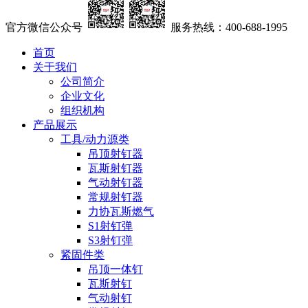
官方微信公众号
服务热线：400-688-1995
首页
关于我们
公司简介
企业文化
组织机构
产品展示
工具/动力源类
吊顶射钉器
瓦斯射钉器
气动射钉器
常规射钉器
力协瓦斯燃气
S1射钉弹
S3射钉弹
紧固件类
吊顶一体钉
瓦斯射钉
气动射钉