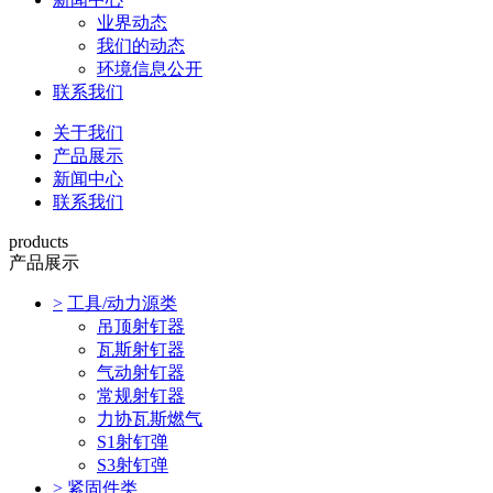
业界动态
我们的动态
环境信息公开
联系我们
关于我们
产品展示
新闻中心
联系我们
products
产品展示
>
工具/动力源类
吊顶射钉器
瓦斯射钉器
气动射钉器
常规射钉器
力协瓦斯燃气
S1射钉弹
S3射钉弹
>
紧固件类