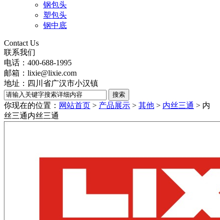
钢包头
塑包头
钢中底
Contact Us
联系我们
电话：400-688-1995
邮箱：lixie@lixie.com
地址：四川省广汉市小汉镇
你现在的位置：
网站首页
>
产品展示
>
其他
>
内丝三通
> 内
丝三通
内丝三通