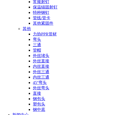
常规射钉
保温锚固射钉
特种钢钉
管线/管卡
其他紧固件
其他
力协PPR管材
弯头
三通
管帽
外丝堵头
外丝直接
内丝直接
外丝三通
内丝三通
45°弯头
外丝弯头
直接
钢包头
塑包头
钢中底
新闻中心