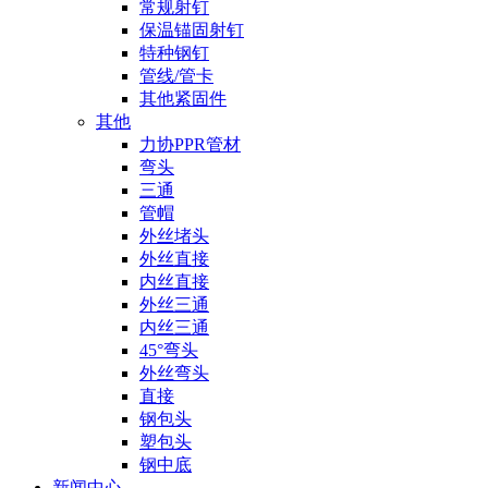
常规射钉
保温锚固射钉
特种钢钉
管线/管卡
其他紧固件
其他
力协PPR管材
弯头
三通
管帽
外丝堵头
外丝直接
内丝直接
外丝三通
内丝三通
45°弯头
外丝弯头
直接
钢包头
塑包头
钢中底
新闻中心