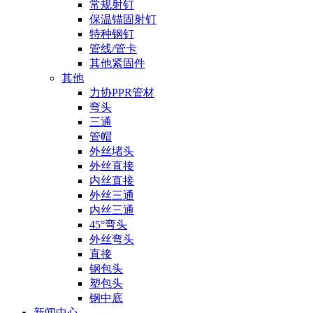
常规射钉
保温锚固射钉
特种钢钉
管线/管卡
其他紧固件
其他
力协PPR管材
弯头
三通
管帽
外丝堵头
外丝直接
内丝直接
外丝三通
内丝三通
45°弯头
外丝弯头
直接
钢包头
塑包头
钢中底
新闻中心