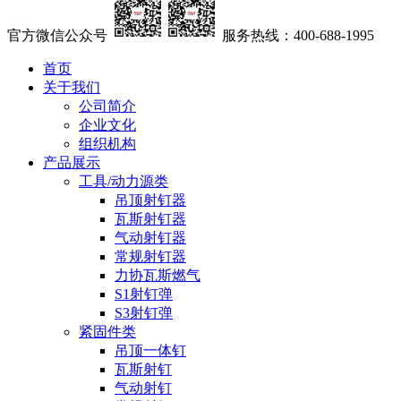
官方微信公众号
服务热线：400-688-1995
首页
关于我们
公司简介
企业文化
组织机构
产品展示
工具/动力源类
吊顶射钉器
瓦斯射钉器
气动射钉器
常规射钉器
力协瓦斯燃气
S1射钉弹
S3射钉弹
紧固件类
吊顶一体钉
瓦斯射钉
气动射钉