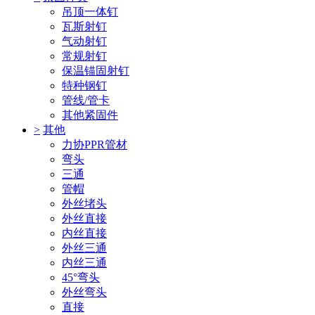
吊顶一体钉
瓦斯射钉
气动射钉
常规射钉
保温锚固射钉
特种钢钉
管线/管卡
其他紧固件
>
其他
力协PPR管材
弯头
三通
管帽
外丝堵头
外丝直接
内丝直接
外丝三通
内丝三通
45°弯头
外丝弯头
直接